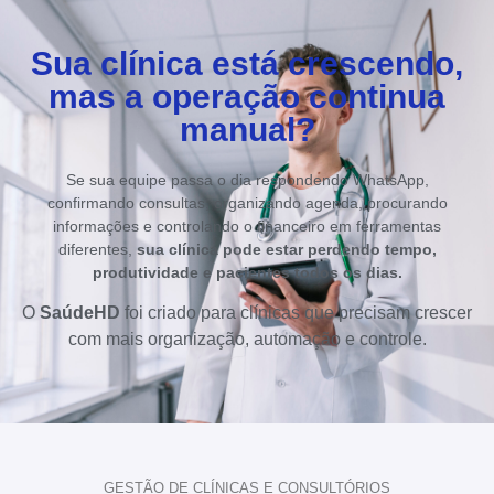
Sua clínica está crescendo,
mas a operação continua
manual?
Se sua equipe passa o dia respondendo WhatsApp,
confirmando consultas, organizando agenda, procurando
informações e controlando o financeiro em ferramentas
diferentes,
sua clínica pode estar perdendo tempo,
produtividade e pacientes todos os dias.
O
SaúdeHD
foi criado para clínicas que precisam crescer
com mais organização, automação e controle.
GESTÃO DE CLÍNICAS E CONSULTÓRIOS